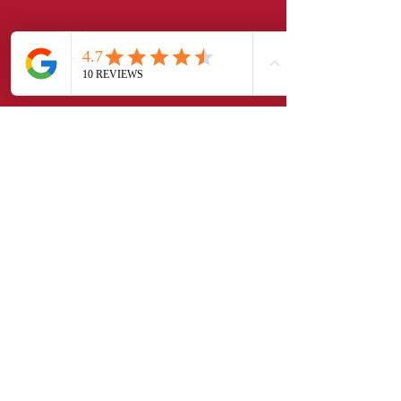
Conoce a nuestros expertos
Daniel Egeda Torres
Socio responsable Administración
de fincas