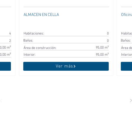
ALMACEN EN CELLA
Oficin
4
Habitaciones:
0
Habita
Baños:
Baños:
2
0
3,00 m²
95,00 m²
Área de construcción:
Área de
3,00 m²
Interior:
95,00 m²
Interior
Ver más
IOS
OFICINAS
DESTACADOS