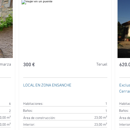
lmarza
300 €
Teruel
620.
LOCAL EN ZONA ENSANCHE
Exclus
Cerra
6
Habitaciones:
1
Habita
Baños:
Baños:
2
1
0,00 m²
23,00 m²
Área de construcción:
Área de
0,00 m²
Interior:
23,00 m²
Interior