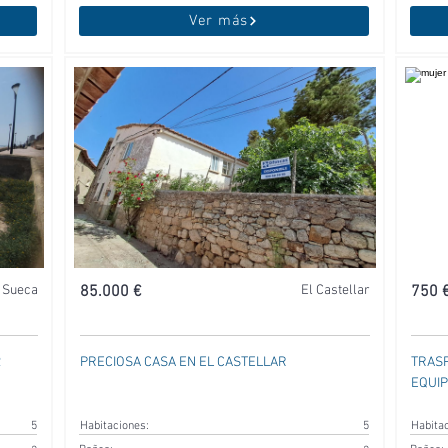
Ver más
Sueca
85.000 €
El Castellar
750 
2
PRECIOSA CASA EN EL CASTELLAR
TRASP
EQUI
5
Habitaciones:
5
Habita