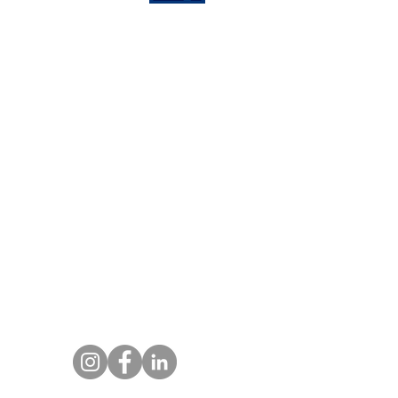
ina Cerdanyola
oficina Valencia
tración de fincas
Valoración de inmuebles
Alquiler vacacional
Apartamento turístico en Teruel
Apartamento turístico en Mora de Rubielos