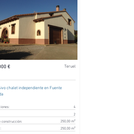
000 €
Teruel
ivo chalet independiente en Fuente
da
ciones:
4
2
250,00 m²
 construcción:
:
250,00 m²