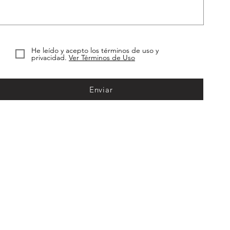
He leído y acepto los términos de uso y
privacidad.
Ver Términos de Uso
Enviar
IOS
OFICINAS
DESTACADOS
ción de fincas
Teruel
Inauguración ofic
ia
Valencia
Ampliación equipo 
Calatayud
Franquicia adminis
trimonio
a de seguros
Ejea de los caballeros
Cerdanyola del Valles