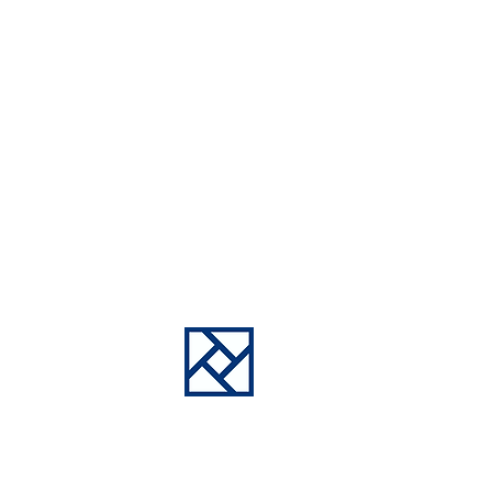
ina Cerdanyola
oficina Valencia
tración de fincas