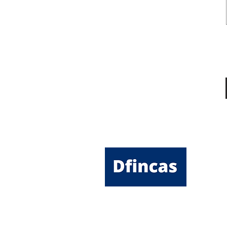
SERVIC
Administra
Inmobiliar
Gestión pa
Corredurí
Energía