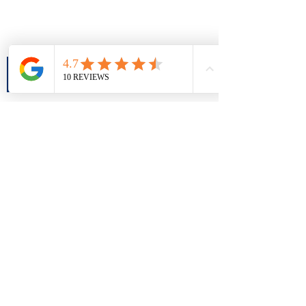
SERVICIOS
OFICINAS
Administración de fincas
Teruel
Inmobiliaria
Valencia
Gestión patrimonio
Calatayud
Correduría de seguros
Energía
Ejea de los caballeros
Alquiler vacacional
Cerdanyola del Valles
Mora de Rubielos
BUSQUEDAS RELEVANTES
Inmobiliaria en Teruel
Pisos en Teruel
Pisos en Valencia
Inmobiliaria en Valencia
Pisos en Calatayud
Inmobiliaria en Calatayud
Pisos en Cerdanyola